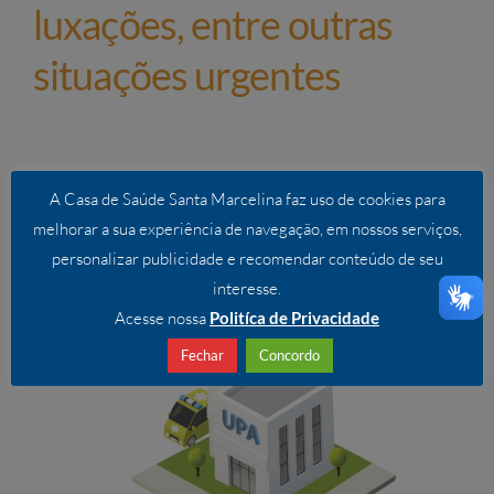
luxações, entre outras
situações urgentes
A Casa de Saúde Santa Marcelina faz uso de cookies para
melhorar a sua experiência de navegação, em nossos serviços,
personalizar publicidade e recomendar conteúdo de seu
Procure uma Unidade de
interesse.
Pronto-Atendimento (UPA)
Acesse nossa
Politíca de Privacidade
Fechar
Concordo