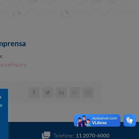
mprensa
o:
rcelina.org
a
 e
Telefone:
11 2070-6000