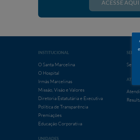
ACESSE AQUI
e
INSTITUCIONAL
SERVI
O Santa Marcelina
Serviç
O Hospital
ATEND
Irmãs Marcelinas
Missão, Visão e Valores
Atendi
Diretoria Estatutária e Executiva
Result
Política de Transparência
Premiações
Educação Corporativa
UNIDADES