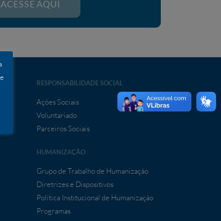
ACESSE AQUI
a
 e
RESPONSABILIDADE SOCIAL
Ações Sociais
Voluntariado
ia
Parceiros Sociais
HUMANIZAÇÃO
Grupo de Trabalho de Humanização
Diretrizes e Dispositivos
Política Institucional de Humanização
Programas