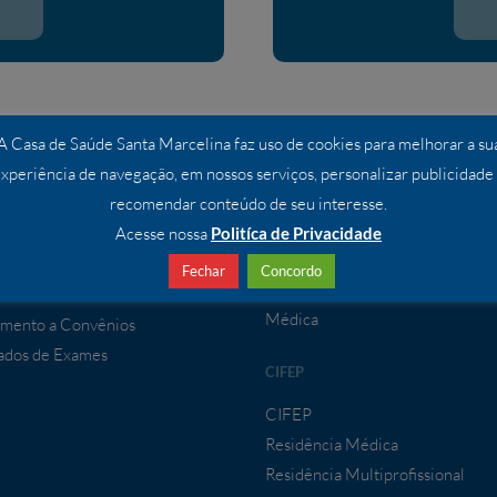
A Casa de Saúde Santa Marcelina faz uso de cookies para melhorar a su
xperiência de navegação, em nossos serviços, personalizar publicidade
ÇOS
ENSINO E PESQUISA
recomendar conteúdo de seu interesse.
os Especializados
Ensino e Pesquisa
Acesse nossa
Politíca de Privacidade
Comissão de Pesquisa
Fechar
Concordo
IMENTO À CONVÊNIOS
Programa de Moradia – Residênc
Médica
mento a Convênios
ados de Exames
CIFEP
CIFEP
Residência Médica
Residência Multiprofissional