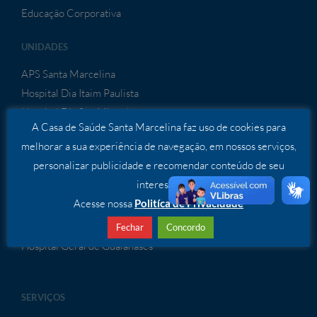
Educação Corporativa
UNIDADES
APS Santa Marcelina
Hospital Dia Itaim Paulista
Hospital Dia São Miguel
A Casa de Saúde Santa Marcelina faz uso de cookies para
Hospital do Itaim Paulista
melhorar a sua experiência de navegação, em nossos serviços,
Hospital de Itaquaquecetuba
personalizar publicidade e recomendar conteúdo de seu
Hospital Cidade Tiradentes
interesse.
Hospital São Bernardo
Acesse nossa
Politíca de Privacidade
Hospital de Porto Velho
Hospital de Sapezal
Fechar
Concordo
Hospital Geral de Guaianases
SERVIÇOS