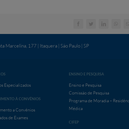
ta Marcelina, 177 | Itaquera | São Paulo | SP
ÇOS
ENSINO E PESQUISA
os Especializados
Ensino e Pesquisa
Comissão de Pesquisa
IMENTO À CONVÊNIOS
Programa de Moradia – Residênc
Médica
mento a Convênios
ados de Exames
CIFEP