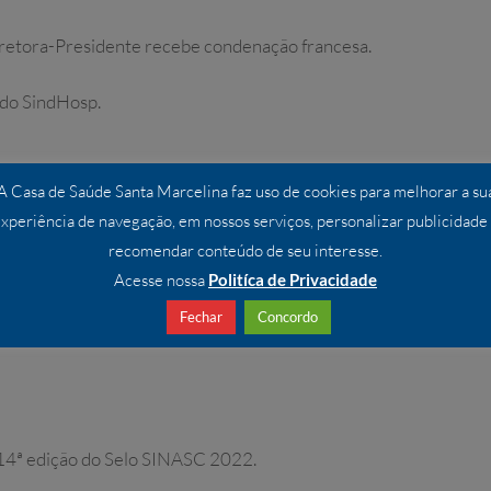
retora-Presidente recebe condenação francesa.
do SindHosp.
A Casa de Saúde Santa Marcelina faz uso de cookies para melhorar a su
xperiência de navegação, em nossos serviços, personalizar publicidade
recomendar conteúdo de seu interesse.
 que faz a Diferença”.
Acesse nossa
Politíca de Privacidade
Fechar
Concordo
 14ª edição do Selo SINASC 2022.