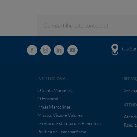
Compartilhe este conteúdo!
Rua San
INSTITUCIONAL
SERVI
O Santa Marcelina
Serviç
O Hospital
ATEND
Irmãs Marcelinas
Missão, Visão e Valores
Atendi
Diretoria Estatutária e Executiva
Result
Política de Transparência