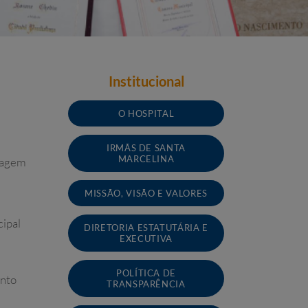
Institucional
O HOSPITAL
IRMÃS DE SANTA
MARCELINA
enagem
MISSÃO, VISÃO E VALORES
ipal
DIRETORIA ESTATUTÁRIA E
EXECUTIVA
POLÍTICA DE
ento
TRANSPARÊNCIA