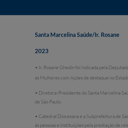
Santa Marcelina Saúde/Ir. Rosane
2023
• Ir. Rosane Ghedin foi indicada pela Depu
ás Mulheres com Ações de destaque no Estado
• Diretora-Presidente do Santa Marcelina S
de São Paulo.
• Catedral Diocesana e a Subprefeitura de S
às pessoas e instituições pela prestação de re