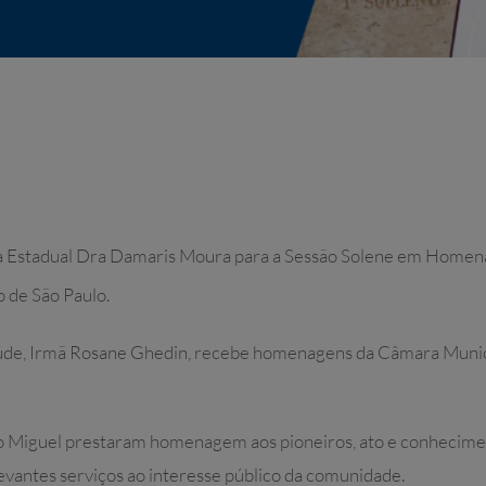
tada Estadual Dra Damaris Moura para a Sessão Solene em Hom
 de São Paulo.
aúde, Irmã Rosane Ghedin, recebe homenagens da Câmara Munic
ão Miguel prestaram homenagem aos pioneiros, ato e conhecim
levantes serviços ao interesse público da comunidade.