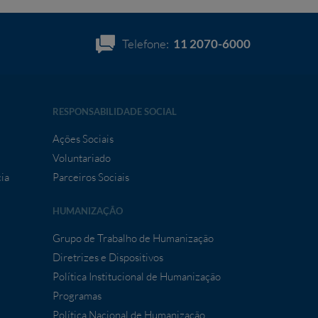
Telefone:
11 2070-6000
RESPONSABILIDADE SOCIAL
Ações Sociais
Voluntariado
ia
Parceiros Sociais
HUMANIZAÇÃO
Grupo de Trabalho de Humanização
Diretrizes e Dispositivos
Política Institucional de Humanização
Programas
Política Nacional de Humanização