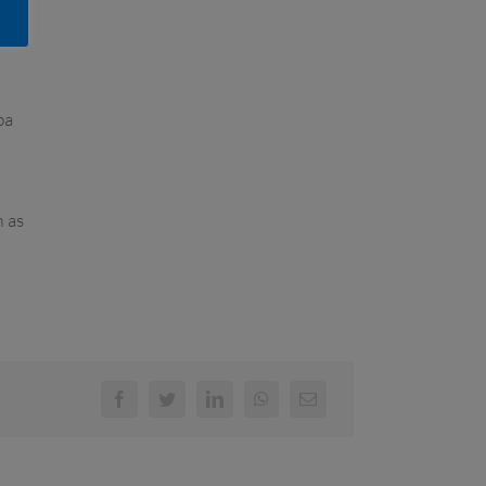
ba
 as