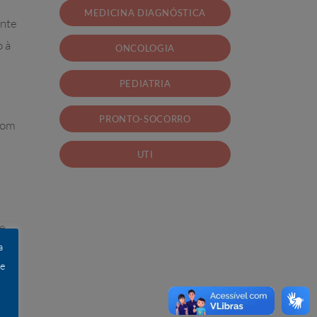
MEDICINA DIAGNÓSTICA
ante
o à
ONCOLOGIA
PEDIATRIA
PRONTO-SOCORRO
com
UTI
de
a
 e