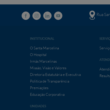
Rua San
INSTITUCIONAL
SERVI
O Santa Marcelina
Serviç
O Hospital
ATEND
Irmãs Marcelinas
Missão, Visão e Valores
Atendi
Diretoria Estatutária e Executiva
Result
Política de Transparência
Premiações
Educação Corporativa
UNIDADES