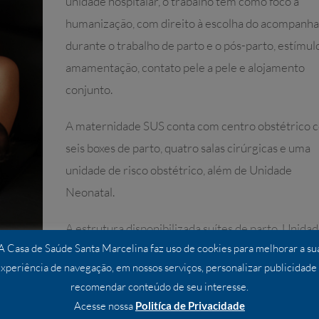
unidade hospitalar, o trabalho tem como foco a
humanização, com direito à escolha do acompanh
durante o trabalho de parto e o pós-parto, estímul
amamentação, contato pele a pele e alojamento
conjunto.
A maternidade SUS conta com centro obstétrico 
seis boxes de parto, quatro salas cirúrgicas e uma
unidade de risco obstétrico, além de Unidade
Neonatal.
A estrutura disponibilizada suítes de parto, Unida
A Casa de Saúde Santa Marcelina faz uso de cookies para melhorar a su
Neonatal e Centro Cirúrgico/Obstétrico aos
xperiência de navegação, em nossos serviços, personalizar publicidade
conveniados.
recomendar conteúdo de seu interesse.
Acesse nossa
Politíca de Privacidade