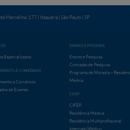
ta Marcelina, 177 | Itaquera | São Paulo | SP
ÇOS
ENSINO E PESQUISA
os Especializados
Ensino e Pesquisa
Comissão de Pesquisa
IMENTO À CONVÊNIOS
Programa de Moradia – Residênc
Médica
mento a Convênios
ados de Exames
CIFEP
CIFEP
Residência Médica
Residência Multiprofissional
Internato Médico