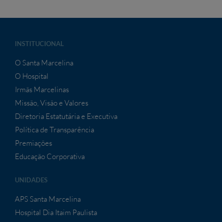
INSTITUCIONAL
O Santa Marcelina
O Hospital
Irmãs Marcelinas
Missão, Visão e Valores
Diretoria Estatutária e Executiva
Política de Transparência
Premiações
Educação Corporativa
UNIDADES
APS Santa Marcelina
Hospital Dia Itaim Paulista