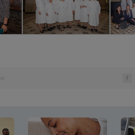
do!
Fa