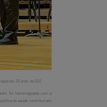
ração aos 35 anos do SUS
hedin, foi homenageada com a
pública da saúde contribuíram