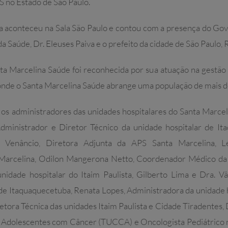
 no Estado de São Paulo.
a aconteceu na Sala São Paulo e contou com a presença do Gove
da Saúde, Dr. Eleuses Paiva e o prefeito da cidade de São Paulo,
ta Marcelina Saúde foi reconhecida por sua atuação na gestã
 onde o Santa Marcelina Saúde abrange uma população de mais de
s administradores das unidades hospitalares do Santa Marcelin
ministrador e Diretor Técnico da unidade hospitalar de Itaq
a Venâncio, Diretora Adjunta da APS Santa Marcelina, L
 Marcelina, Odilon Mangerona Netto, Coordenador Médico da
idade hospitalar do Itaim Paulista, Gilberto Lima e Dra. V
 de Itaquaquecetuba, Renata Lopes, Administradora da unidade 
tora Técnica das unidades Itaim Paulista e Cidade Tiradentes, 
e Adolescentes com Câncer (TUCCA) e Oncologista Pediátrico na