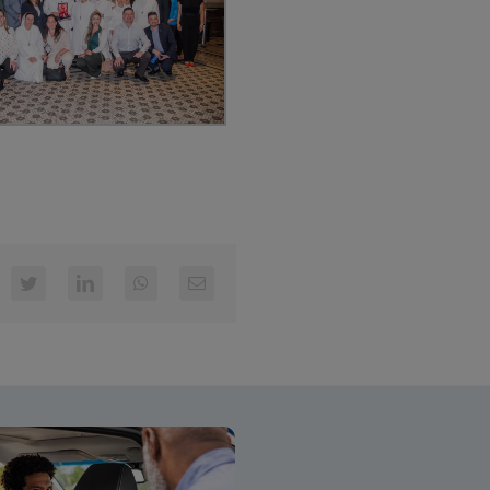
cebook
Twitter
LinkedIn
WhatsApp
E-
mail