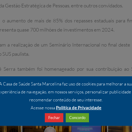
da Gestão Estratégica de Pessoas, entre outros convidados.
 o aumento de mais de 85% dos repasses estaduais para fin
epresenta quase 700 milhões de investimentos em 2024.
 a realização de um Seminário Internacional no final deste
o SUS paulista.
sé Serra também foi homenageado por sua contribuição ao 
néricos que contribuiu para o acesso da população de baixa re
A Casa de Saúde Santa Marcelina faz uso de cookies para melhorar a su
m preços acessíveis. O Sr. Renilson Rehem, consultor da OP
xperiência de navegação, em nossos serviços, personalizar publicidade
eado por sua contribuição em melhorias na saúde e qualidade 
recomendar conteúdo de seu interesse.
Acesse nossa
Politíca de Privacidade
Fechar
Concordo