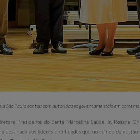
Sala São Paulo contou com autoridades governamentais em comemo
Diretora-Presidente do Santa Marcelina Saúde, Ir. Rosane G
ia destinada aos líderes e entidades que no campo da gestão 