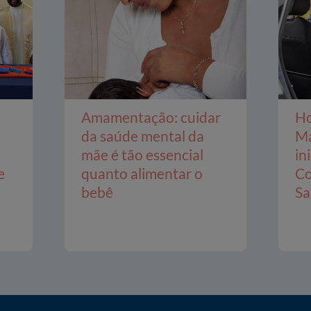
Amamentação: cuidar
Ho
da saúde mental da
Ma
mãe é tão essencial
in
e
quanto alimentar o
Co
bebê
Sa