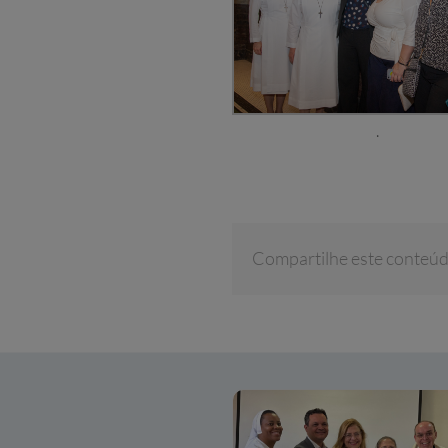
.
Compartilhe este conteú