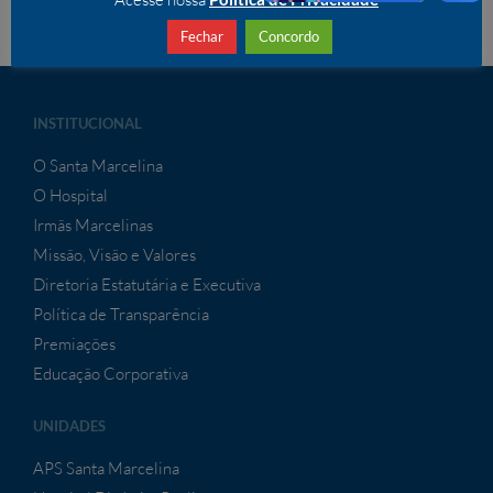
Fechar
Concordo
INSTITUCIONAL
O Santa Marcelina
O Hospital
Irmãs Marcelinas
Missão, Visão e Valores
Diretoria Estatutária e Executiva
Política de Transparência
Premiações
Educação Corporativa
UNIDADES
APS Santa Marcelina