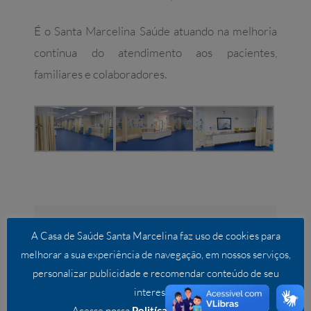
É o Santa Marcelina Saúde atuando na melhoria
contínua do atendimento aos pacientes,
familiares e colaboradores.
Compartilhe este conteúdo!
A Casa de Saúde Santa Marcelina faz uso de cookies para
Facebook
Twitter
LinkedIn
WhatsApp
E-
melhorar a sua experiência de navegação, em nossos serviços,
mail
personalizar publicidade e recomendar conteúdo de seu
interesse.
Acesse nossa
Politíca de Privacidade