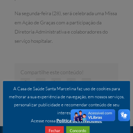
Na segunda-feira (28), será celebrada uma Missa
em Ação de Graças com a participação da
Diretoria Administrativa e colaboradores do
serviço hospitalar.
Compartilhe este conteúdo!
Facebook
Twitter
LinkedIn
WhatsApp
E-
mail
A Casa de Saúde Santa Marcelina faz uso de cookies para
melhorar a sua experiência de navegação, em nossos serviços,
personalizar publicidade e recomendar conteúdo de seu
interesse.
Acesse nossa
Politíca de Privacidade
Fechar
Concordo