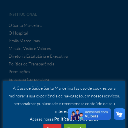
INSTITUCIONAL
O Santa Marcelina
O Hospital
Irmãs Marcelinas
Missão, Visão e Valores
Diretoria Estatutária e Executiva
Política de Transparência
Premiações
Educação Corporativa
A Casa de Saúde Santa Marcelina faz uso de cookies para
UNIDADES
melhorar a sua experiência de navegação, em nossos serviços,
personalizar publicidade e recomendar conteúdo de seu
APS Santa Marcelina
interesse.
Hospital Dia Itaim Paulista
Acesse nossa
Politíca de Privacidade
Hospital Dia São Miguel
Hospital do Itaim Paulista