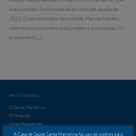
busca plantar 4 mil mudas de árvores até agosto de
2021. O administrador da unidade, Marcos Moreto,
relembrou a importância do projeto e suas etapas. “O
projeto tem [...]
INSTITUCIONAL
O Santa Marcelina
O Hospital
Irmãs Marcelinas
Missão, Visão e Valores
A Casa de Saúde Santa Marcelina faz uso de cookies para