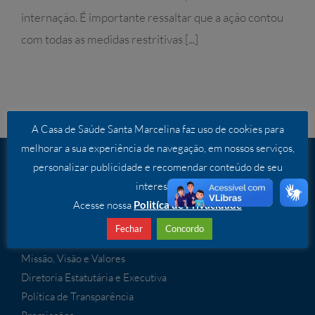
internação. É importante ressaltar que a ação contou
com todas as medidas restritivas [...]
A Casa de Saúde Santa Marcelina faz uso de cookies para
melhorar a sua experiência de navegação, em nossos serviços,
personalizar publicidade e recomendar conteúdo de seu
INSTITUCIONAL
interesse.
O Santa Marcelina
Acesse nossa
Politíca de Privacidade
O Hospital
Fechar
Concordo
Irmãs Marcelinas
Missão, Visão e Valores
Diretoria Estatutária e Executiva
Política de Transparência