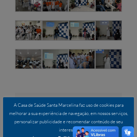
Compartilhe este conteúdo!
A Casa de Saúde Santa Marcelina faz uso de cookies para
Facebook
Twitter
LinkedIn
WhatsApp
E-
melhorar a sua experiência de navegação, em nossos serviços,
mail
personalizar publicidade e recomendar conteúdo de seu
interesse.