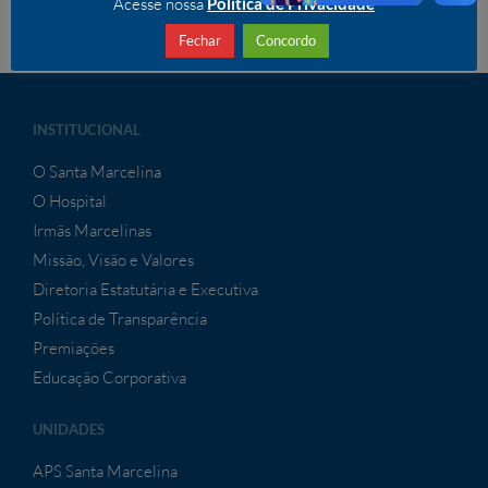
Acesse nossa
Politíca de Privacidade
Fechar
Concordo
INSTITUCIONAL
O Santa Marcelina
O Hospital
Irmãs Marcelinas
Missão, Visão e Valores
Diretoria Estatutária e Executiva
Política de Transparência
Premiações
Educação Corporativa
UNIDADES
APS Santa Marcelina