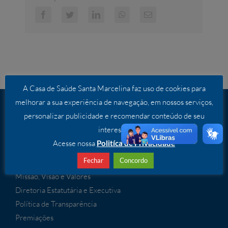
Facebook
Twitter
LinkedIn
WhatsApp
E-
mail
A Casa de Saúde Santa Marcelina faz uso de cookies para
melhorar a sua experiência de navegação, em nossos serviços,
personalizar publicidade e recomendar conteúdo de seu
INSTITUCIONAL
interesse.
O Santa Marcelina
Acesse nossa
Politíca de Privacidade
O Hospital
Fechar
Concordo
Irmãs Marcelinas
Missão, Visão e Valores
Diretoria Estatutária e Executiva
Política de Transparência
Premiações