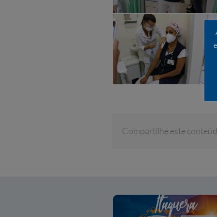
e
Compartilhe este conteú