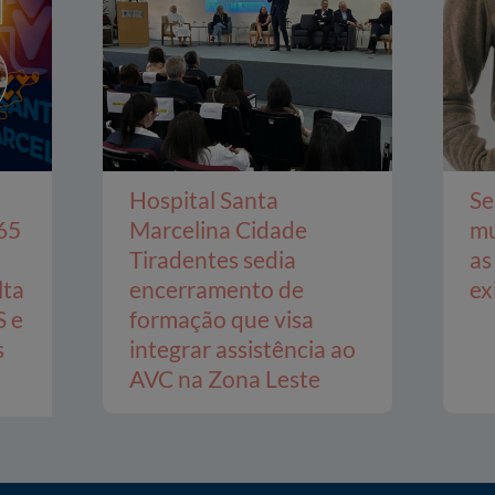
Hospital Santa
Se
65
Marcelina Cidade
mu
Tiradentes sedia
as
lta
encerramento de
ex
S e
formação que visa
s
integrar assistência ao
AVC na Zona Leste