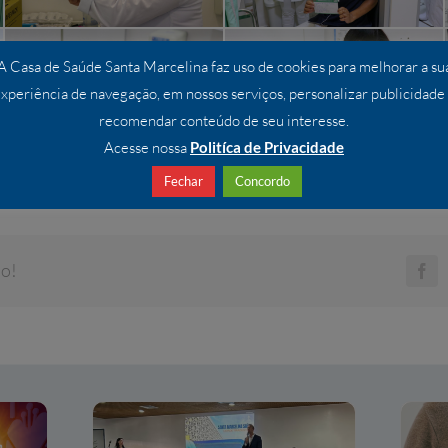
A Casa de Saúde Santa Marcelina faz uso de cookies para melhorar a su
xperiência de navegação, em nossos serviços, personalizar publicidade
recomendar conteúdo de seu interesse.
Acesse nossa
Politíca de Privacidade
Fechar
Concordo
do!
Fa