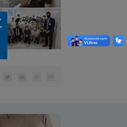
a
 e
cebook
Twitter
LinkedIn
WhatsApp
E-
mail