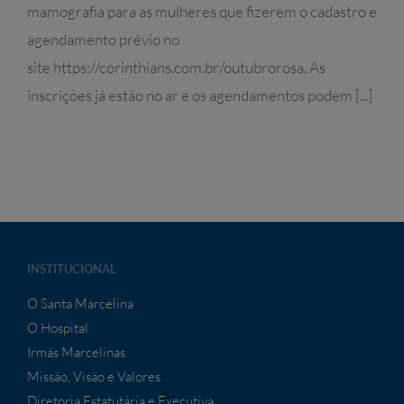
mamografia para as mulheres que fizerem o cadastro e
agendamento prévio no
site https://corinthians.com.br/outubrorosa. As
inscrições já estão no ar e os agendamentos podem [...]
INSTITUCIONAL
O Santa Marcelina
O Hospital
Irmãs Marcelinas
Missão, Visão e Valores
Diretoria Estatutária e Executiva