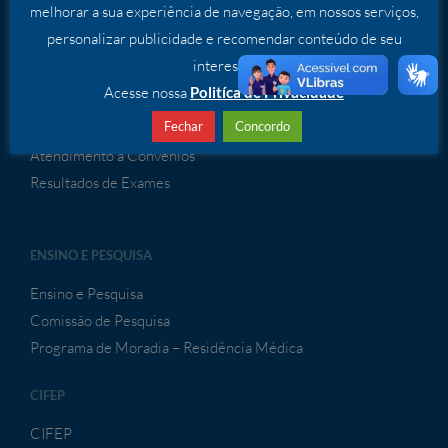
melhorar a sua experiência de navegação, em nossos serviços,
SERVIÇOS
personalizar publicidade e recomendar conteúdo de seu
interesse.
Serviços Especializados
Acesse nossa
Politíca de Privacidade
ATENDIMENTO À CONVÊNIOS
Fechar
Concordo
Atendimento a Convênios
Resultados de Exames
ENSINO E PESQUISA
Ensino e Pesquisa
Comissão de Pesquisa
Programa de Moradia – Residência Médica
CIFEP
CIFEP