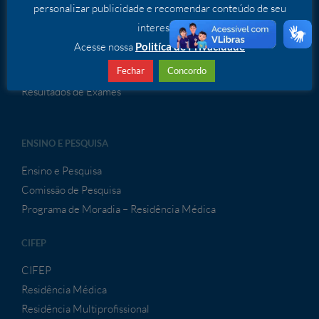
personalizar publicidade e recomendar conteúdo de seu
Serviços Especializados
interesse.
ATENDIMENTO À CONVÊNIOS
Acesse nossa
Politíca de Privacidade
Fechar
Concordo
Atendimento a Convênios
Resultados de Exames
ENSINO E PESQUISA
Ensino e Pesquisa
Comissão de Pesquisa
Programa de Moradia – Residência Médica
CIFEP
CIFEP
Residência Médica
Residência Multiprofissional