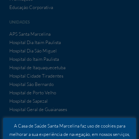
Educação Corporativa
UNIDADES
APS Santa Marcelina
Hospital Dia Itaim Paulista
Hospital Dia São Miguel
Hospital do Itaim Paulista
Hospital de Itaquaquecetuba
Hospital Cidade Tiradentes
Hospital São Bernardo
Hospital de Porto Velho
Hospital de Sapezal
Hospital Geral de Guaianases
A Casa de Saúde Santa Marcelina faz uso de cookies para
SERVIÇOS
melhorar a sua experiência de navegação, em nossos serviços,