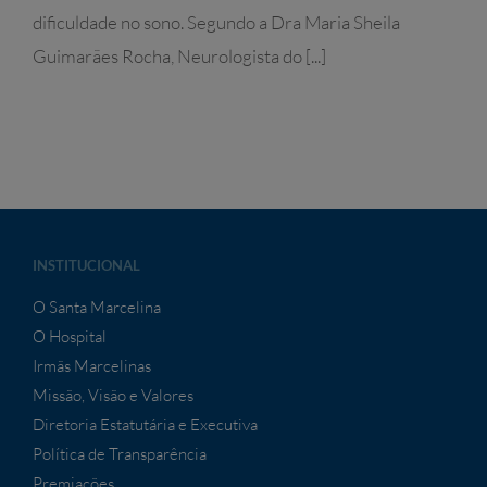
dificuldade no sono. Segundo a Dra Maria Sheila
Guimarães Rocha, Neurologista do [...]
INSTITUCIONAL
O Santa Marcelina
O Hospital
Irmãs Marcelinas
Missão, Visão e Valores
Diretoria Estatutária e Executiva
Política de Transparência
Premiações