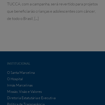
TUCCA, com a campanha, será revertido para projetos
que beneficiarão crianças e adolescentes com câncer,
de todo o Brasil, [...]
INSTITUCIONAL
O Santa Marcelina
O Hospital
Irmãs Marcelinas
Missão, Visão e Valores
Diretoria Estatutária e Executiva
Política de Transparência