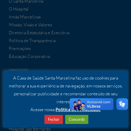
O Santa Marcelina
O Hospital
Irmãs Marcelinas
Missão, Visão e Valores
Diretoria Estatutária e Executiva
Política de Transparência
Premiações
Educação Corporativa
UNIDADES
A Casa de Saúde Santa Marcelina faz uso de cookies para
APS Santa Marcelina
melhorar a sua experiência de navegação, em nossos serviços,
Hospital Dia Itaim Paulista
personalizar publicidade e recomendar conteúdo de seu
Hospital Dia São Miguel
interesse.
Hospital do Itaim Paulista
Acesse nossa
Politíca de Privacidade
Hospital de Itaquaquecetuba
Fechar
Concordo
Hospital Cidade Tiradentes
Hospital São Bernardo