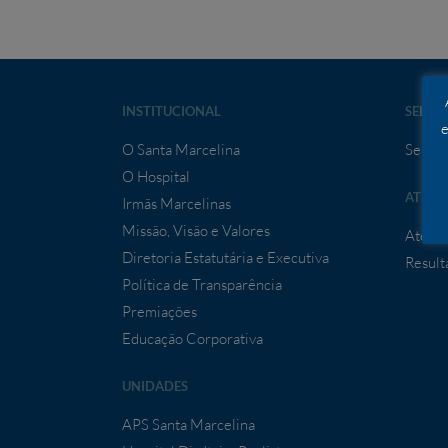
INSTITUCIONAL
SERVI
e
O Santa Marcelina
Serviç
O Hospital
ATEND
Irmãs Marcelinas
Missão, Visão e Valores
Atendi
Diretoria Estatutária e Executiva
Result
Política de Transparência
Premiações
Educação Corporativa
UNIDADES
APS Santa Marcelina