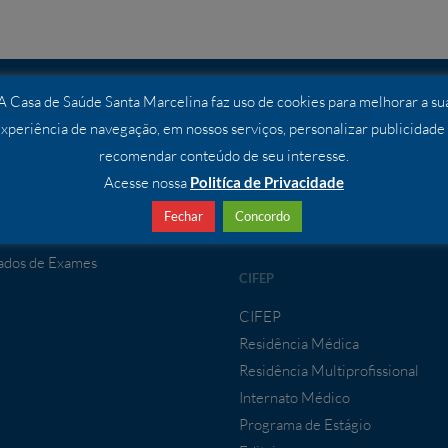
A Casa de Saúde Santa Marcelina faz uso de cookies para melhorar a su
ÇOS
ENSINO E PESQUISA
xperiência de navegação, em nossos serviços, personalizar publicidade
os Especializados
Ensino e Pesquisa
recomendar conteúdo de seu interesse.
Comissão de Pesquisa
Acesse nossa
Politíca de Privacidade
IMENTO À CONVÊNIOS
Programa de Moradia – Residênc
Fechar
Concordo
Médica
mento a Convênios
ados de Exames
CIFEP
CIFEP
Residência Médica
Residência Multiprofissional
Internato Médico
Programa de Estágio