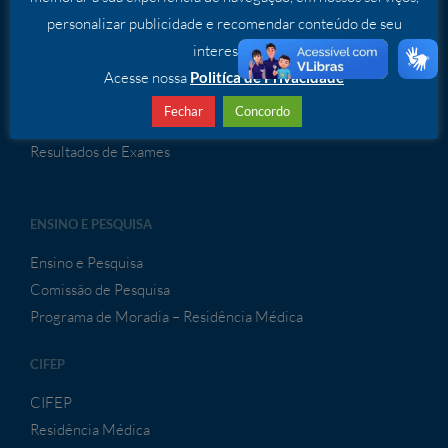
SERVIÇOS
personalizar publicidade e recomendar conteúdo de seu
Serviços Especializados
interesse.
Acesse nossa
Politíca de Privacidade
ATENDIMENTO À CONVÊNIOS
Fechar
Concordo
Atendimento a Convênios
Resultados de Exames
ENSINO E PESQUISA
Ensino e Pesquisa
Comissão de Pesquisa
Programa de Moradia – Residência Médica
CIFEP
CIFEP
Residência Médica