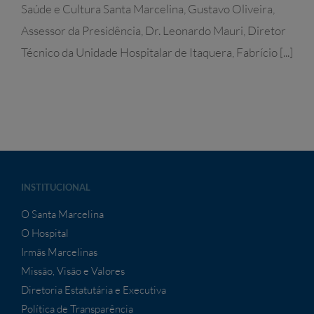
Saúde e Cultura Santa Marcelina, Gustavo Oliveira,
Assessor da Presidência, Dr. Leonardo Mauri, Diretor
Técnico da Unidade Hospitalar de Itaquera, Fabrício [...]
INSTITUCIONAL
O Santa Marcelina
O Hospital
Irmãs Marcelinas
Missão, Visão e Valores
Diretoria Estatutária e Executiva
Política de Transparência