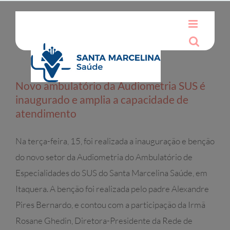
Ir
para
o
conteúdo
Novo ambulatório da Audiometria SUS é
inaugurado e amplia a capacidade de
atendimento
Na terça-feira, 15, foi realizada a inauguração e benção
do novo setor da Audiometria do Ambulatório de
Especialidades do SUS do Santa Marcelina Saúde, em
Itaquera. A benção foi realizada pelo padre Alexandre
Pires Bernardo, e contou com a participação da Irmã
Rosane Ghedin, Diretora-Presidente da Rede de