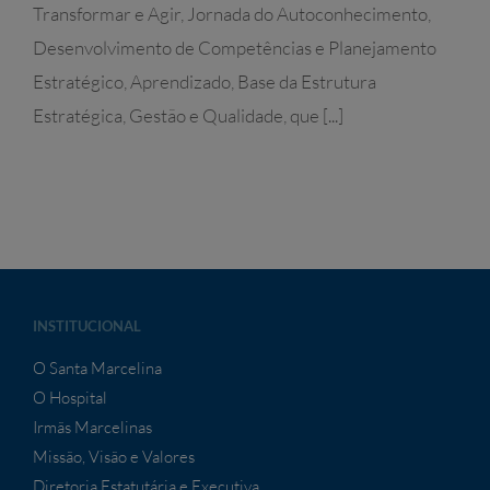
Transformar e Agir, Jornada do Autoconhecimento,
Desenvolvimento de Competências e Planejamento
Estratégico, Aprendizado, Base da Estrutura
Estratégica, Gestão e Qualidade, que [...]
INSTITUCIONAL
O Santa Marcelina
O Hospital
Irmãs Marcelinas
Missão, Visão e Valores
Diretoria Estatutária e Executiva