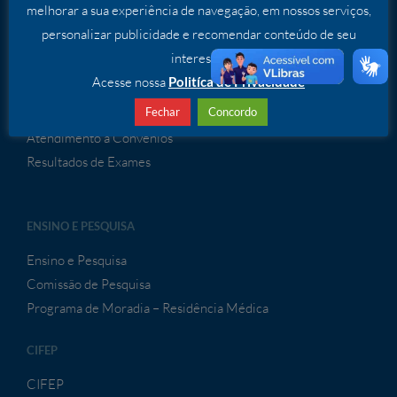
melhorar a sua experiência de navegação, em nossos serviços,
SERVIÇOS
personalizar publicidade e recomendar conteúdo de seu
interesse.
Serviços Especializados
Acesse nossa
Politíca de Privacidade
ATENDIMENTO À CONVÊNIOS
Fechar
Concordo
Atendimento a Convênios
Resultados de Exames
ENSINO E PESQUISA
Ensino e Pesquisa
Comissão de Pesquisa
Programa de Moradia – Residência Médica
CIFEP
CIFEP