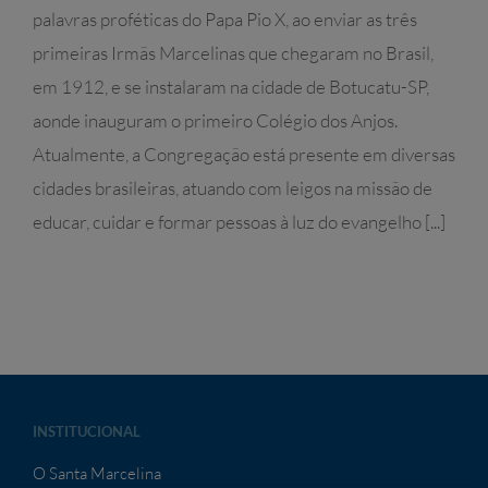
palavras proféticas do Papa Pio X, ao enviar as três
primeiras Irmãs Marcelinas que chegaram no Brasil,
em 1912, e se instalaram na cidade de Botucatu-SP,
aonde inauguram o primeiro Colégio dos Anjos.
Atualmente, a Congregação está presente em diversas
cidades brasileiras, atuando com leigos na missão de
educar, cuidar e formar pessoas à luz do evangelho [...]
INSTITUCIONAL
O Santa Marcelina