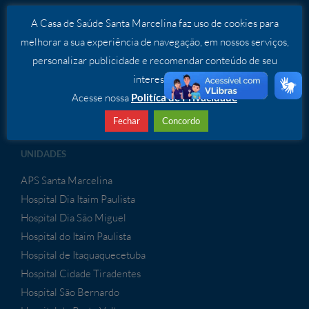
O Hospital
A Casa de Saúde Santa Marcelina faz uso de cookies para
Irmãs Marcelinas
melhorar a sua experiência de navegação, em nossos serviços,
Missão, Visão e Valores
personalizar publicidade e recomendar conteúdo de seu
Diretoria Estatutária e Executiva
interesse.
Política de Transparência
Acesse nossa
Politíca de Privacidade
Premiações
Educação Corporativa
Fechar
Concordo
UNIDADES
APS Santa Marcelina
Hospital Dia Itaim Paulista
Hospital Dia São Miguel
Hospital do Itaim Paulista
Hospital de Itaquaquecetuba
Hospital Cidade Tiradentes
Hospital São Bernardo