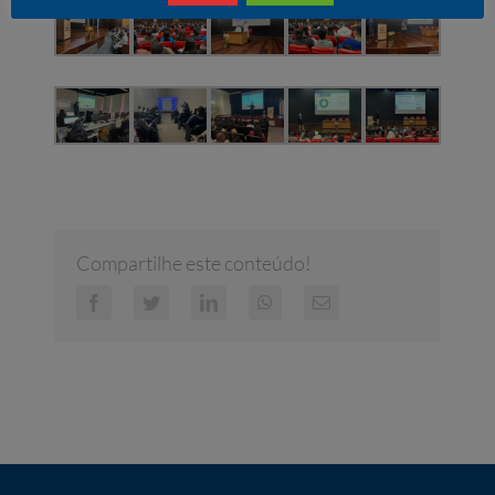
Compartilhe este conteúdo!
Facebook
Twitter
LinkedIn
WhatsApp
E-
mail