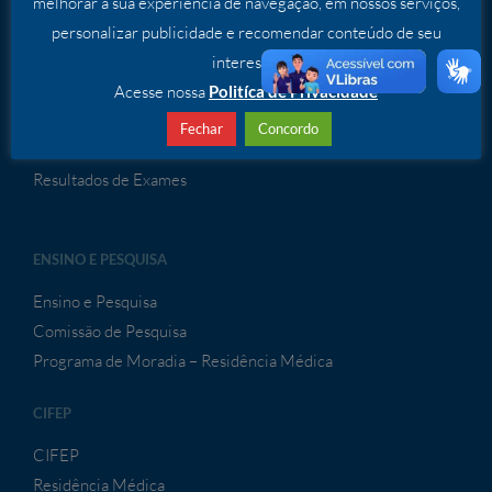
melhorar a sua experiência de navegação, em nossos serviços,
SERVIÇOS
personalizar publicidade e recomendar conteúdo de seu
Serviços Especializados
interesse.
Acesse nossa
Politíca de Privacidade
ATENDIMENTO À CONVÊNIOS
Fechar
Concordo
Atendimento a Convênios
Resultados de Exames
ENSINO E PESQUISA
Ensino e Pesquisa
Comissão de Pesquisa
Programa de Moradia – Residência Médica
CIFEP
CIFEP
Residência Médica