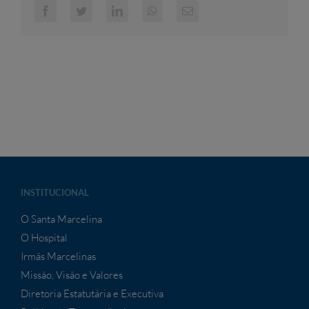
Facebook
Twitter
LinkedIn
WhatsApp
E-
mail
INSTITUCIONAL
O Santa Marcelina
O Hospital
Irmãs Marcelinas
Missão, Visão e Valores
Diretoria Estatutária e Executiva