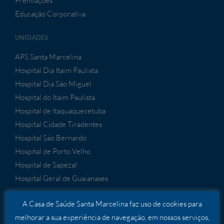
Premiações
Educação Corporativa
UNIDADES
APS Santa Marcelina
Hospital Dia Itaim Paulista
Hospital Dia São Miguel
Hospital do Itaim Paulista
Hospital de Itaquaquecetuba
Hospital Cidade Tiradentes
Hospital São Bernardo
Hospital de Porto Velho
Hospital de Sapezal
Hospital Geral de Guaianases
A Casa de Saúde Santa Marcelina faz uso de cookies para
SERVIÇOS
melhorar a sua experiência de navegação, em nossos serviços,