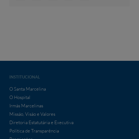
mail
INSTITUCIONAL
O Santa Marcelina
O Hospital
Irmãs Marcelinas
Missão, Visão e Valores
Diretoria Estatutária e Executiva
Política de Transparência