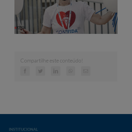
Compartilhe este conteúdo!
Facebook
Twitter
LinkedIn
WhatsApp
E-
mail
INSTITUCIONAL