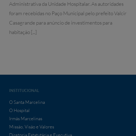
Administrativa da Unidade Hospitalar. As autoridades
foram recebidas no Paço Municipal pelo prefeito Valcir
Casagrande para anúncio de investimentos para
habitação [...]
INSTITUCIONAL
O Santa Marcelina
O Hospital
Irmãs Marcelinas
Missão, Visão e Valores
Diretoria Estatutária e Executiva