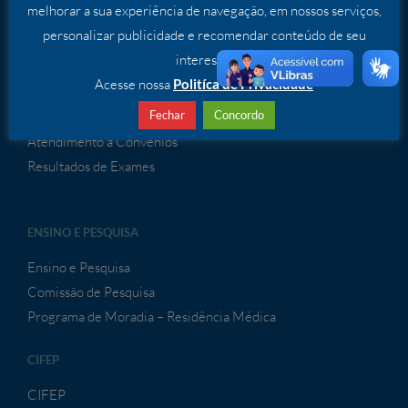
melhorar a sua experiência de navegação, em nossos serviços,
SERVIÇOS
personalizar publicidade e recomendar conteúdo de seu
interesse.
Serviços Especializados
Acesse nossa
Politíca de Privacidade
ATENDIMENTO À CONVÊNIOS
Fechar
Concordo
Atendimento a Convênios
Resultados de Exames
ENSINO E PESQUISA
Ensino e Pesquisa
Comissão de Pesquisa
Programa de Moradia – Residência Médica
CIFEP
CIFEP