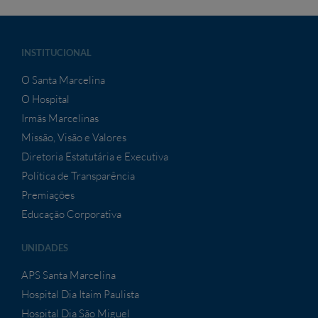
INSTITUCIONAL
O Santa Marcelina
O Hospital
Irmãs Marcelinas
Missão, Visão e Valores
Diretoria Estatutária e Executiva
Política de Transparência
Premiações
Educação Corporativa
UNIDADES
APS Santa Marcelina
Hospital Dia Itaim Paulista
Hospital Dia São Miguel