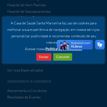
Hospital do Itaim Paulista
Hospital de Itaquaquecetuba
Hospital Cidade Tiradentes
A Casa de Saúde Santa Marcelina faz uso de cookies para
Hospital São Bernardo
melhorar a sua experiência de navegação, em nossos serviços,
Hospital de Porto Velho
personalizar publicidade e recomendar conteúdo de seu
Hospital de Sapezal
interesse.
Hospital Geral de Guaianases
Acesse nossa
Politíca de Privacidade
Fechar
Concordo
SERVIÇOS
Serviços Especializados
ATENDIMENTO À CONVÊNIOS
Atendimento a Convênios
Resultados de Exames