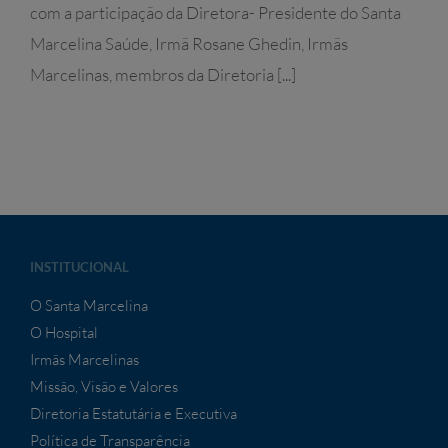
com a participação da Diretora- Presidente do Santa
Marcelina Saúde, Irmã Rosane Ghedin, Irmãs
Marcelinas, membros da Diretoria [...]
INSTITUCIONAL
O Santa Marcelina
O Hospital
Irmãs Marcelinas
Missão, Visão e Valores
Diretoria Estatutária e Executiva
Política de Transparência