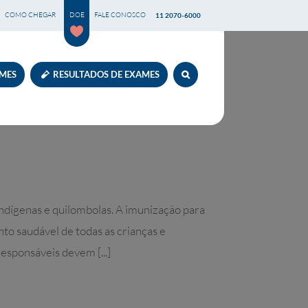
COMO CHEGAR
DOE
FALE CONOSCO
11 2070-6000
AMES
RESULTADOS DE EXAMES
 indígenas e quilombolas. A imunização para
nto saudável de todas as crianças e
esponsáveis devem [...]