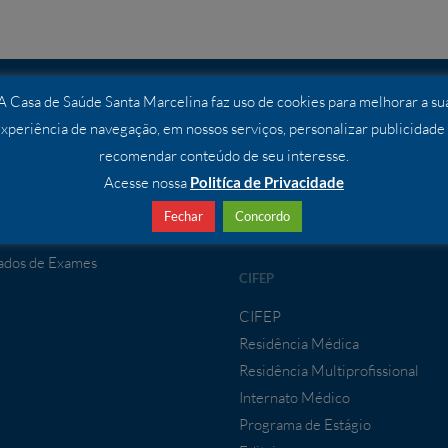
A Casa de Saúde Santa Marcelina faz uso de cookies para melhorar a su
ÇOS
ENSINO E PESQUISA
xperiência de navegação, em nossos serviços, personalizar publicidade
os Especializados
Ensino e Pesquisa
recomendar conteúdo de seu interesse.
Comissão de Pesquisa
Acesse nossa
Politíca de Privacidade
IMENTO À CONVÊNIOS
Programa de Moradia – Residênc
Fechar
Concordo
Médica
mento a Convênios
ados de Exames
CIFEP
CIFEP
Residência Médica
Residência Multiprofissional
Internato Médico
Programa de Estágio