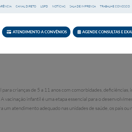
ARÊNCIA
CANAL DIRETO
LGPD
NOTÍCIAS
SALA DE IMPRENSA
TRABALHE CONOSCO
ATENDIMENTO A CONVÊNIOS
AGENDE CONSULTAS E EX
til para crianças de 5 a 11 anos com comorbidades, deficiências,
 A vacinação infantil é uma etapa essencial para o desenvolvime
a um atendimento adequado nas unidades de saúde, os pais ou r