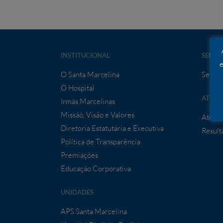
INSTITUCIONAL
SERVI
e
O Santa Marcelina
Serviç
O Hospital
ATEND
Irmãs Marcelinas
Missão, Visão e Valores
Atendi
Diretoria Estatutária e Executiva
Result
Política de Transparência
Premiações
Educação Corporativa
UNIDADES
APS Santa Marcelina