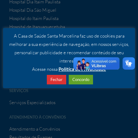
Hospital Dia Itaim Paulista
Hospital Dia São Miguel
Hospital do Itaim Paulista
Hospital de Itaquaquecetuba
Hospital Cidade Tiradentes
A Casa de Saúde Santa Marcelina faz uso de cookies para
Hospital São Bernardo
melhorar a sua experiência de navegação, em nossos serviços,
Hospital de Porto Velho
personalizar publicidade e recomendar conteúdo de seu
Hospital de Sapezal
interesse.
Hospital Geral de Guaianases
Acesse nossa
Politíca de Privacidade
Fechar
Concordo
SERVIÇOS
Serviços Especializados
ATENDIMENTO À CONVÊNIOS
Atendimento a Convênios
Resultados de Exames