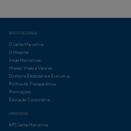
INSTITUCIONAL
O Santa Marcelina
O Hospital
Irmãs Marcelinas
Missão, Visão e Valores
Diretoria Estatutária e Executiva
Política de Transparência
Premiações
Educação Corporativa
UNIDADES
APS Santa Marcelina