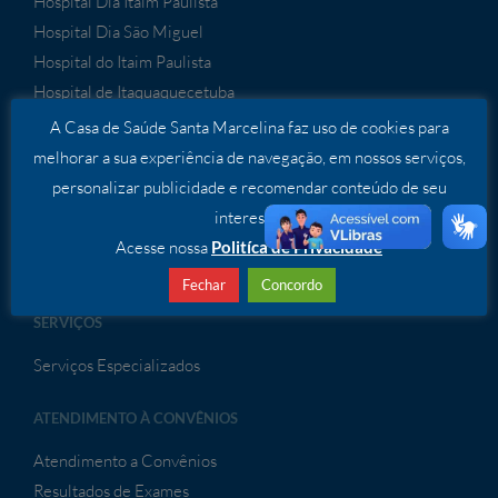
Hospital Dia Itaim Paulista
Hospital Dia São Miguel
Hospital do Itaim Paulista
Hospital de Itaquaquecetuba
Hospital Cidade Tiradentes
A Casa de Saúde Santa Marcelina faz uso de cookies para
Hospital São Bernardo
melhorar a sua experiência de navegação, em nossos serviços,
Hospital de Porto Velho
personalizar publicidade e recomendar conteúdo de seu
Hospital de Sapezal
interesse.
Hospital Geral de Guaianases
Acesse nossa
Politíca de Privacidade
Fechar
Concordo
SERVIÇOS
Serviços Especializados
ATENDIMENTO À CONVÊNIOS
Atendimento a Convênios
Resultados de Exames