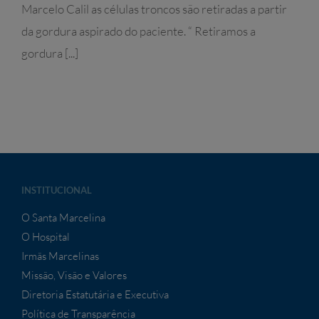
Marcelo Calil as células troncos são retiradas a partir
da gordura aspirado do paciente. “ Retiramos a
gordura [...]
INSTITUCIONAL
O Santa Marcelina
O Hospital
Irmãs Marcelinas
Missão, Visão e Valores
Diretoria Estatutária e Executiva
Política de Transparência