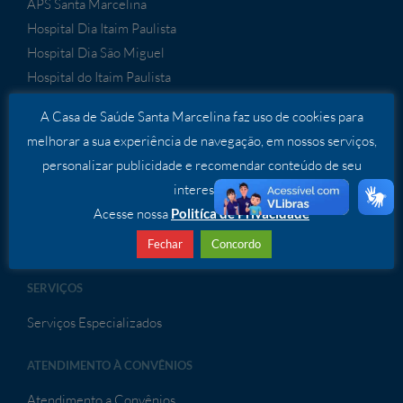
APS Santa Marcelina
Hospital Dia Itaim Paulista
Hospital Dia São Miguel
Hospital do Itaim Paulista
Hospital de Itaquaquecetuba
A Casa de Saúde Santa Marcelina faz uso de cookies para
Hospital Cidade Tiradentes
melhorar a sua experiência de navegação, em nossos serviços,
Hospital São Bernardo
personalizar publicidade e recomendar conteúdo de seu
Hospital de Porto Velho
interesse.
Hospital de Sapezal
Acesse nossa
Politíca de Privacidade
Hospital Geral de Guaianases
Fechar
Concordo
SERVIÇOS
Serviços Especializados
ATENDIMENTO À CONVÊNIOS
Atendimento a Convênios