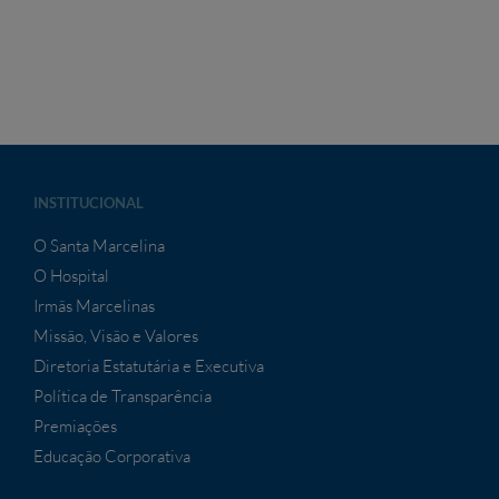
INSTITUCIONAL
O Santa Marcelina
O Hospital
Irmãs Marcelinas
Missão, Visão e Valores
Diretoria Estatutária e Executiva
Política de Transparência
Premiações
Educação Corporativa