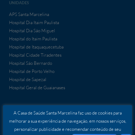
UNIDADES
APS Santa Marcelina
Hospital Dia Itaim Paulista
Hospital Dia São Miguel
Hospital do Itaim Paulista
Hospital de Itaquaquecetuba
Hospital Cidade Tiradentes
Hospital São Bernardo
Hospital de Porto Velho
Hospital de Sapezal
Hospital Geral de Guaianases
SERVIÇOS
A Casa de Saúde Santa Marcelina faz uso de cookies para
melhorar a sua experiência de navegação, em nossos serviços,
Serviços Especializados
personalizar publicidade e recomendar conteúdo de seu