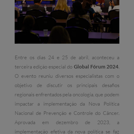
Entre os dias 24 e 25 de abril, aconteceu a
terceira edição especial do
Global Fórum 2024
.
O evento reuniu diversos especialistas com o
objetivo de discutir os principais desafios
regionais enfrentados pela oncologia, que podem
impactar a implementação da Nova Política
Nacional de Prevenção e Controle do Câncer.
Aprovada em dezembro de 2023, a
implementação efetiva da nova política se faz