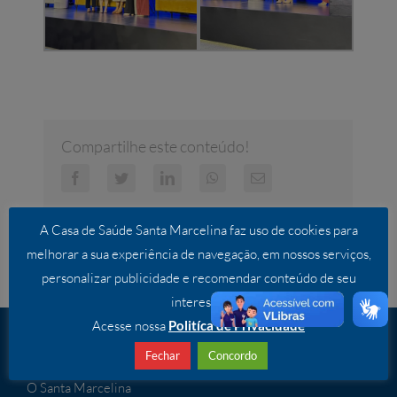
Compartilhe este conteúdo!
Facebook
Twitter
LinkedIn
WhatsApp
E-
mail
A Casa de Saúde Santa Marcelina faz uso de cookies para
melhorar a sua experiência de navegação, em nossos serviços,
personalizar publicidade e recomendar conteúdo de seu
interesse.
Acesse nossa
Politíca de Privacidade
INSTITUCIONAL
Fechar
Concordo
O Santa Marcelina