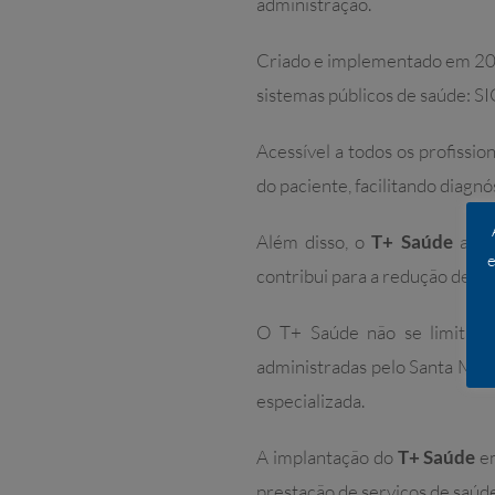
administração.
Criado e implementado em 20
sistemas públicos de saúde: S
Acessível a todos os profissio
do paciente, facilitando diagn
Além disso, o
T+ Saúde
agil
e
contribui para a redução de cu
O T+ Saúde não se limita à
administradas pelo Santa Marc
especializada.
A implantação do
T+ Saúde
em
prestação de serviços de saúde