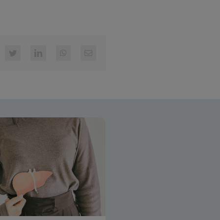
cebook
Twitter
LinkedIn
WhatsApp
E-
mail