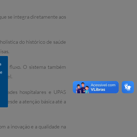
que se integra diretamente aos
holística do histórico de saúde
isas.
a
do o fluxo. O sistema também
 e
papel.
nidades hospitalares e UPAS
, desde a atenção básica até a
m a inovação e a qualidade na