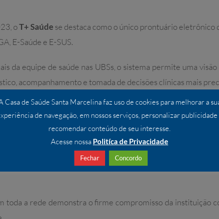
23, o
T+ Saúde
se destaca como o único prontuário eletrônico 
IGA, E-Saúde e E-SUS.
nais da equipe de saúde nas UBSs, o sistema permite uma visão 
óstico, acompanhamento e tomada de decisões clínicas mais prec
A Casa de Saúde Santa Marcelina faz uso de cookies para melhorar a su
iza o atendimento, reduzindo o tempo de espera e otimizan
xperiência de navegação, em nossos serviços, personalizar publicidade
stos através da otimização de processos e diminuição do uso de 
recomendar conteúdo de seu interesse.
Acesse nossa
Politíca de Privacidade
 integração entre as UBSs. O sistema se conecta com as u
Fechar
Concordo
elina Saúde, proporcionando uma jornada completa do paciente
 toda a rede demonstra o firme compromisso da instituição co
.