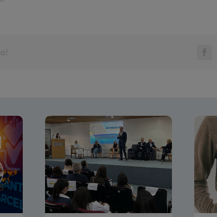
do!
Fa