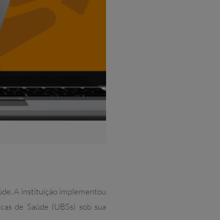
de. A instituição implementou
icas de Saúde (UBSs) sob sua