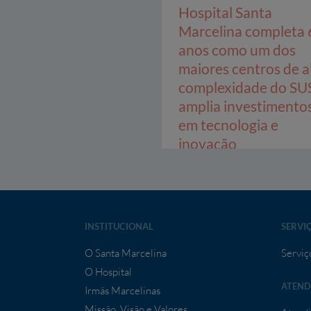
Hospital Santa
Marcelina completa 
anos como um dos
maiores centros de a
complexidade do SU
amplia investimento
em tecnologia e
inovação
INSTITUCIONAL
SERVI
O Santa Marcelina
Serviç
O Hospital
ATEND
Irmãs Marcelinas
Missão, Visão e Valores