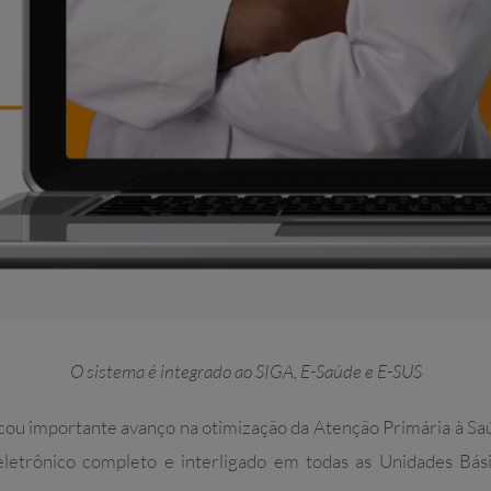
O sistema é integrado ao SIGA, E-Saúde e E-SUS
ou importante avanço na otimização da Atenção Primária à Saú
eletrônico completo e interligado em todas as Unidades Bás