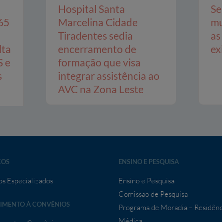
Hospital Santa
Se
65
Marcelina Cidade
mu
Tiradentes sedia
as
lta
encerramento de
ex
S e
formação que visa
s
integrar assistência ao
AVC na Zona Leste
ÇOS
ENSINO E PESQUISA
os Especializados
Ensino e Pesquisa
Comissão de Pesquisa
IMENTO À CONVÊNIOS
Programa de Moradia – Residênc
Médica