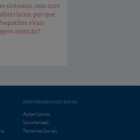
m sintomas, mas com
itos riscos: por que
 hepatites virais
igem atenção?
RESPONSABILIDADE SOCIAL
Ações Sociais
Voluntariado
ia
Parceiros Sociais