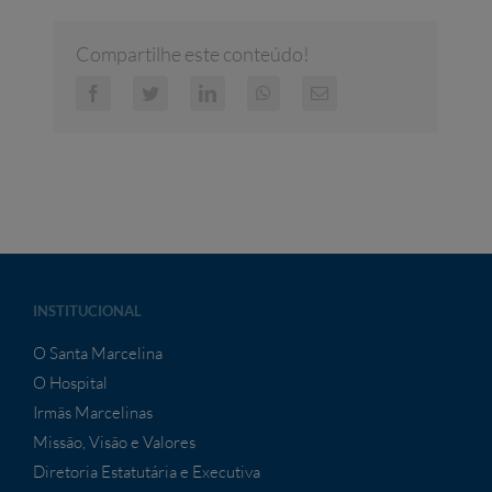
Compartilhe este conteúdo!
Facebook
Twitter
LinkedIn
WhatsApp
E-
mail
INSTITUCIONAL
O Santa Marcelina
O Hospital
Irmãs Marcelinas
Missão, Visão e Valores
Diretoria Estatutária e Executiva