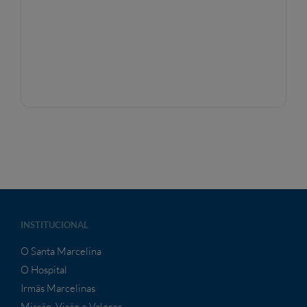
INSTITUCIONAL
O Santa Marcelina
O Hospital
Irmãs Marcelinas
Missão, Visão e Valores