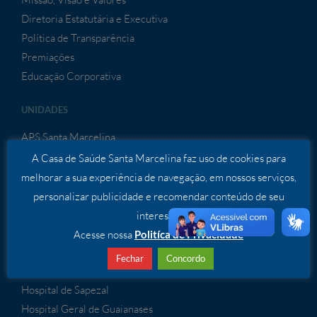
Diretoria Estatutária e Executiva
Política de Transparência
Premiações
Educação Corporativa
UNIDADES
APS Santa Marcelina
Hospital Dia Itaim Paulista
A Casa de Saúde Santa Marcelina faz uso de cookies para
Hospital Dia São Miguel
melhorar a sua experiência de navegação, em nossos serviços,
Hospital do Itaim Paulista
personalizar publicidade e recomendar conteúdo de seu
Hospital de Itaquaquecetuba
interesse.
Hospital Cidade Tiradentes
Acesse nossa
Politíca de Privacidade
Hospital São Bernardo
Fechar
Concordo
Hospital de Porto Velho
Hospital de Sapezal
Hospital Geral de Guaianases