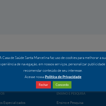
A Casa de Saúde Santa Marcelina faz uso de cookies para melhorar a su
xperiência de navegação, em nossos serviços, personalizar publicidade
recomendar conteúdo de seu interesse.
Acesse nossa
Politíca de Privacidade
Fechar
Concordo
ÇOS
ENSINO E PESQUISA
os Especializados
Ensino e Pesquisa