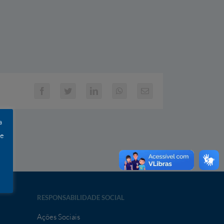
Facebook
Twitter
LinkedIn
WhatsApp
E-
mail
a
 e
RESPONSABILIDADE SOCIAL
Ações Sociais