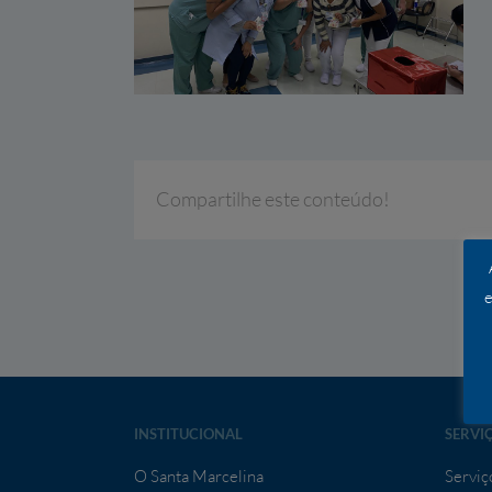
Compartilhe este conteúdo!
e
INSTITUCIONAL
SERVI
O Santa Marcelina
Serviç