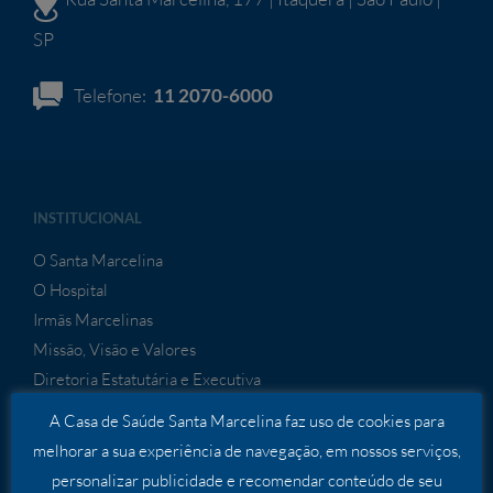
SP
Telefone:
11 2070-6000
INSTITUCIONAL
O Santa Marcelina
O Hospital
Irmãs Marcelinas
Missão, Visão e Valores
Diretoria Estatutária e Executiva
Política de Transparência
A Casa de Saúde Santa Marcelina faz uso de cookies para
Premiações
melhorar a sua experiência de navegação, em nossos serviços,
Educação Corporativa
personalizar publicidade e recomendar conteúdo de seu