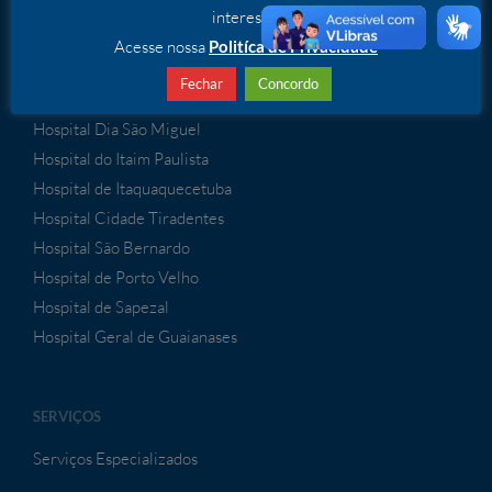
interesse.
UNIDADES
Acesse nossa
Politíca de Privacidade
APS Santa Marcelina
Fechar
Concordo
Hospital Dia Itaim Paulista
Hospital Dia São Miguel
Hospital do Itaim Paulista
Hospital de Itaquaquecetuba
Hospital Cidade Tiradentes
Hospital São Bernardo
Hospital de Porto Velho
Hospital de Sapezal
Hospital Geral de Guaianases
SERVIÇOS
Serviços Especializados