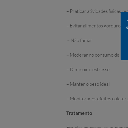
– Praticar atividades físicas 
– Evitar alimentos gordurosos
e
– Não fumar
– Moderar no consumo de bebi
– Diminuir o estresse
– Manter o peso ideal
– Monitorar os efeitos colatera
Tratamento
Em alguns casos, as mudanças