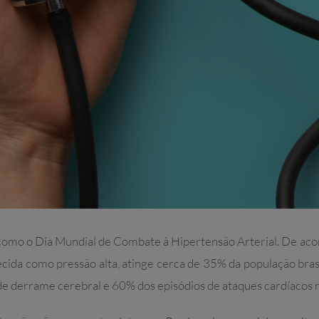
 como o Dia Mundial de Combate à Hipertensão Arterial. De aco
ida como pressão alta, atinge cerca de 35% da população brasi
de derrame cerebral e 60% dos episódios de ataques cardíacos r