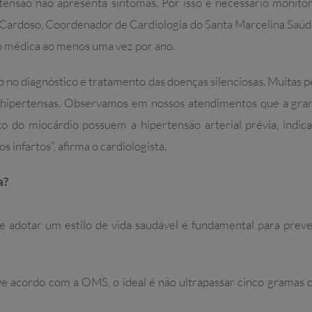
rtensão não apresenta sintomas. Por isso é necessário monito
 Cardoso, Coordenador de Cardiologia do Santa Marcelina Saúd
ão médica ao menos uma vez por ano.
 no diagnóstico e tratamento das doenças silenciosas. Muitas
o hipertensas. Observamos em nossos atendimentos que a gran
o do miocárdio possuem a hipertensão arterial prévia, indi
s infartos”, afirma o cardiologista.
a?
e adotar um estilo de vida saudável é fundamental para preveni
De acordo com a OMS, o ideal é não ultrapassar cinco gramas d