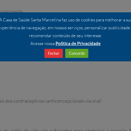
regularmente
A Casa de Saúde Santa Marcelina faz uso de cookies para melhorar a su
 e ultraprocessados
xperiência de navegação, em nossos serviços, personalizar publicidade
recomendar conteúdo de seu interesse.
Acesse nossa
Politíca de Privacidade
Fechar
Concordo
das alcóolicas
is dos contraceptivos (anticoncepcionais via oral)
 de estilo de vida são suficientes para controlar a pressão.