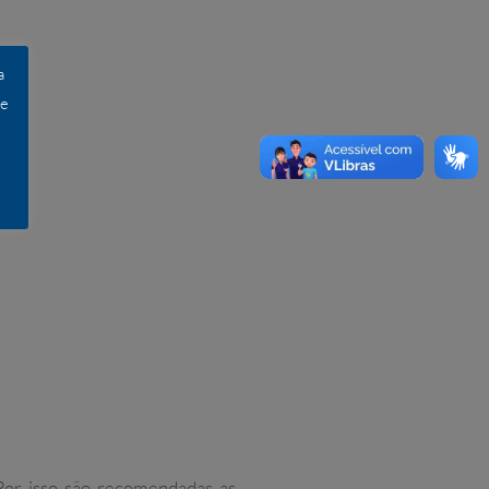
a
 e
 Por isso são recomendadas as