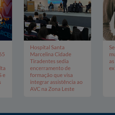
Hospital Santa
Se
65
Marcelina Cidade
mu
Tiradentes sedia
as
lta
encerramento de
ex
S e
formação que visa
s
integrar assistência ao
AVC na Zona Leste