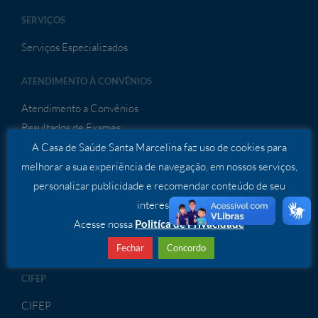
SERVIÇOS
Serviços Especializados
ATENDIMENTO À CONVÊNIOS
Atendimento a Convênios
Resultados de Exames
A Casa de Saúde Santa Marcelina faz uso de cookies para
melhorar a sua experiência de navegação, em nossos serviços,
ENSINO E PESQUISA
personalizar publicidade e recomendar conteúdo de seu
interesse.
Ensino e Pesquisa
Acesse nossa
Politíca de Privacidade
Comissão de Pesquisa
Programa de Moradia – Residência Médica
Fechar
Concordo
CIFEP
CIFEP