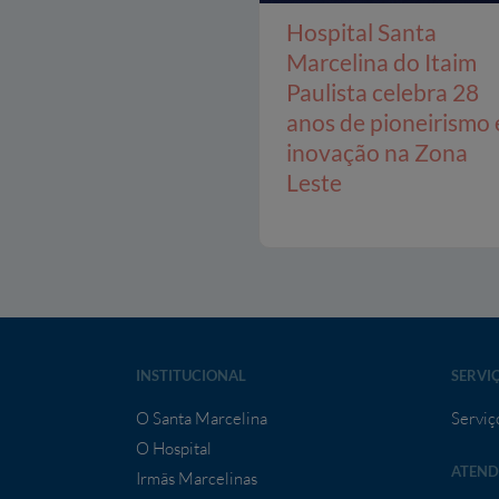
Hospital Santa
Marcelina do Itaim
Paulista celebra 28
anos de pioneirismo 
inovação na Zona
Leste
INSTITUCIONAL
SERVI
O Santa Marcelina
Serviç
O Hospital
ATEND
Irmãs Marcelinas