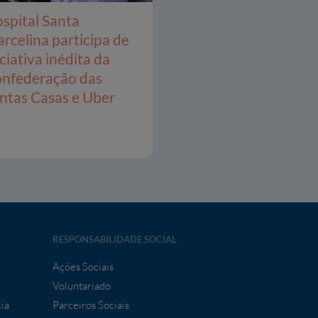
spital Santa
rcelina participa de
iciativa inédita da
nfederação das
ntas Casas e Uber
RESPONSABILIDADE SOCIAL
Ações Sociais
Voluntariado
ia
Parceiros Sociais