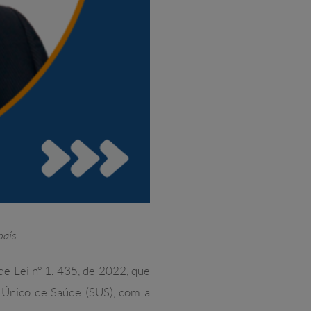
país
 de Lei nº 1. 435, de 2022, que
 Único de Saúde (SUS), com a