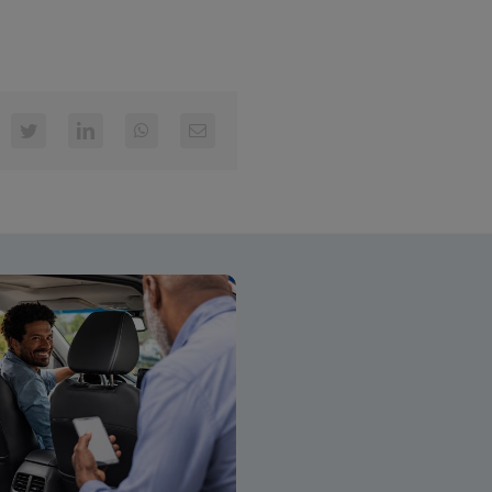
cebook
Twitter
LinkedIn
WhatsApp
E-
mail