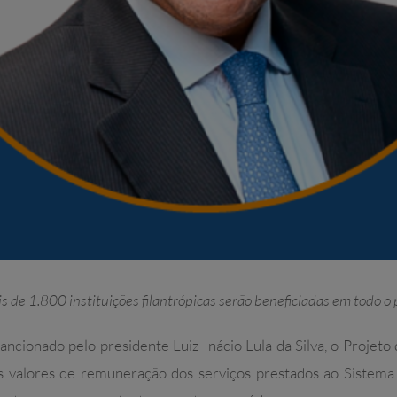
s de 1.800
instituições filantrópicas serão beneficiadas em todo o 
 sancionado pelo presidente Luiz Inácio Lula da Silva, o Projeto
os valores de remuneração dos serviços prestados ao Sistema