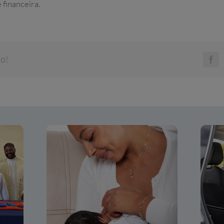
 financeira.
do!
Fa