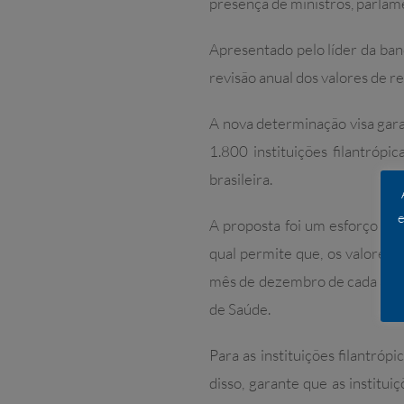
presença de ministros, parlam
Apresentado pelo líder da ba
revisão anual dos valores de r
A nova determinação visa gara
1.800 instituições filantróp
brasileira.
e
A proposta foi um esforço co
qual permite que, os valores 
mês de dezembro de cada ano, 
de Saúde.
Para as instituições filantró
disso, garante que as institu