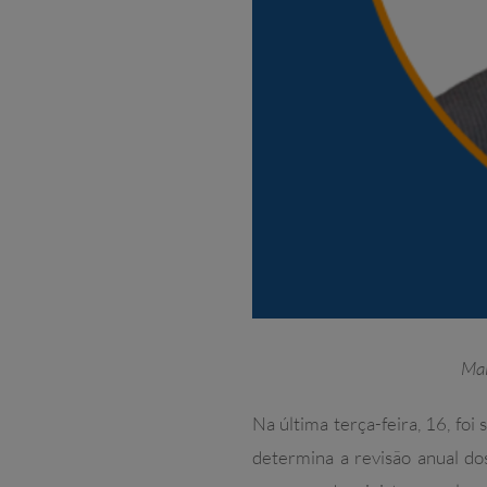
Mai
Na última terça-feira, 16, foi
determina a revisão anual d