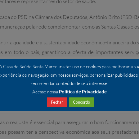
entares e representantes do setor de saúde.
ncada do PSD na Câmara dos Deputados, Antônio Brito (PSD-BA),
emuneração pela rede complementar, como as Santas Casas e os h
ntir a qualidade e a sustentabilidade econômico-financeira d
icas em todo o país, garantindo a oferta de importantes servi
A Casa de Saúde Santa Marcelina faz uso de cookies para melhorar a su
xperiência de navegação, em nossos serviços, personalizar publicidade
njunto de todos os deputados federais e senadores representan
recomendar conteúdo de seu interesse.
para a remuneração de serviços e os parâmetros da cobertura a
Acesse nossa
Politíca de Privacidade
por meio de ato do Ministério da Saúde, a partir de decisões 
Fechar
Concordo
picas o reajuste é essencial para assegurar o bom funcionamento
ições possam ter a perspectiva econômica aos seus prestadore