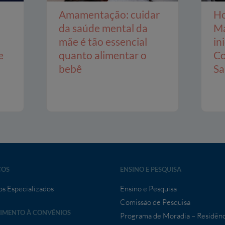
Amamentação: cuidar
Ho
da saúde mental da
Ma
mãe é tão essencial
in
e
quanto alimentar o
Co
bebê
Sa
ÇOS
ENSINO E PESQUISA
os Especializados
Ensino e Pesquisa
Comissão de Pesquisa
IMENTO À CONVÊNIOS
Programa de Moradia – Residênc